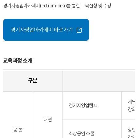
경기자영업아카데미(edu.gmr.or.kr)를 통한 교육신청 및 수강
경기자영업아카데미 바로가기
교육과정 소개
구분
세무,
경기자영업캠프
강의
대면
공 통
상인회
소상공인 스쿨
강의