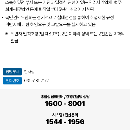
소속하였던 부서 또는 기관과 밀접한 관련이 있는 영리사기업체, 법무·
회계·세무법인 등에 퇴직일부터 5년간 취업이 제한됨
국민권익위원회는 정기적으로 실태점검을 통하여 취업제한 규정
위반자에 대한 해임요구 및 고발요구를 실시하고 있음
위반자 벌칙조항(법 제89조) : 2년 이하의 징역 또는 2천만원 이하의
벌금
담당부서
감사실
전화번호
031-5181-7172
종합상담콜센터 / 경영컨설팅 상담
1600 - 8001
시스템 / 전산문의
1544 - 1956